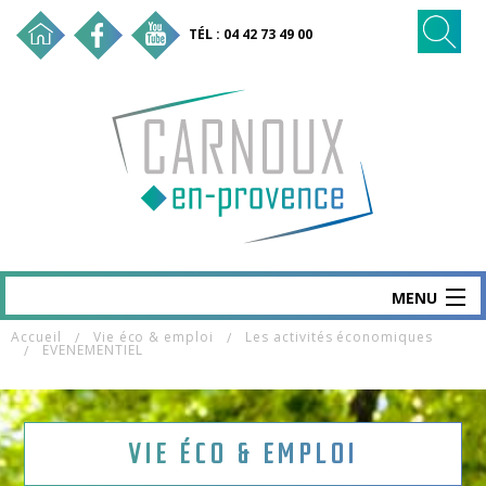
TÉL : 04 42 73 49 00
MENU
Accueil
Vie éco & emploi
Les activités économiques
CARNOUX
EVENEMENTIEL
MAIRIE & SERVICES
SANTÉ & SOCIAL
VIE ÉCO & EMPLOI
VIE ÉCO & EMPLOI