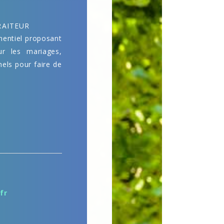
RAITEUR
mentiel proposant
ur les mariages,
els pour faire de
fr