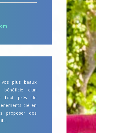
com
 vos plus beaux
 bénéficie d’un
ué tout près de
événements clé en
s proposer des
ifs.