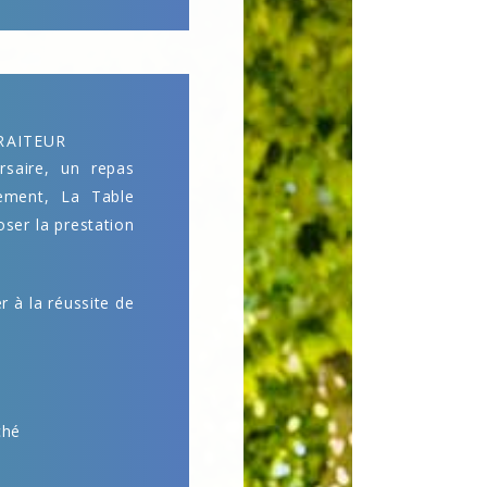
RAITEUR
saire, un repas
nement, La Table
oser la prestation
 à la réussite de
ché