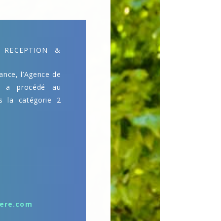
E RECEPTION &
ance, l’Agence de
e, a procédé au
s la catégorie 2
lere.com