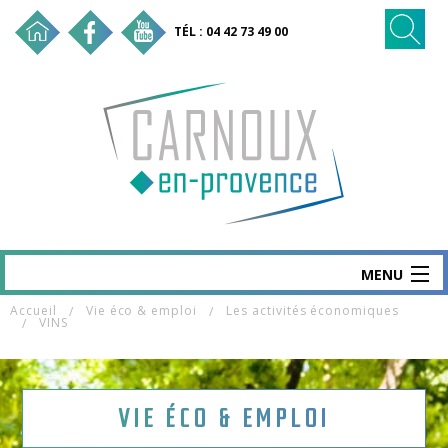
TÉL : 04 42 73 49 00
MENU
Accueil
Vie éco & emploi
Les activités économiques
CARNOUX
VINS
MAIRIE & SERVICES
SANTÉ & SOCIAL
VIE ÉCO & EMPLOI
VIE ÉCO & EMPLOI