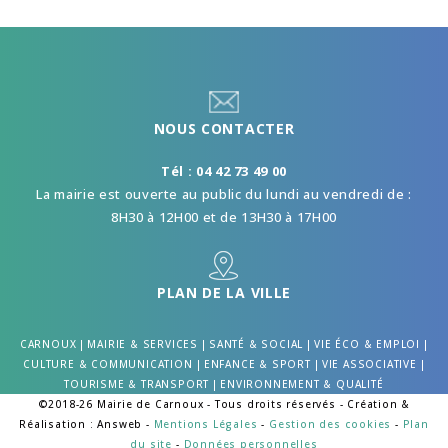
NOUS CONTACTER
Tél : 04 42 73 49 00
La mairie est ouverte au public du lundi au vendredi de :
8H30 à 12H00 et de 13H30 à 17H00
PLAN DE LA VILLE
CARNOUX
|
MAIRIE & SERVICES
|
SANTÉ & SOCIAL
|
VIE ÉCO & EMPLOI
|
CULTURE & COMMUNICATION
|
ENFANCE & SPORT
|
VIE ASSOCIATIVE
|
TOURISME & TRANSPORT
|
ENVIRONNEMENT & QUALITÉ
©2018-26 Mairie de Carnoux - Tous droits réservés - Création &
Réalisation : Answeb -
Mentions Légales
-
Gestion des cookies
-
Plan
du site
-
Données personnelles