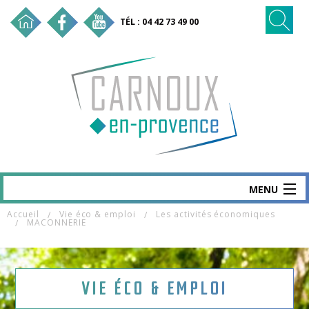
TÉL : 04 42 73 49 00
MENU
Accueil
Vie éco & emploi
Les activités économiques
CARNOUX
MACONNERIE
MAIRIE & SERVICES
SANTÉ & SOCIAL
VIE ÉCO & EMPLOI
VIE ÉCO & EMPLOI