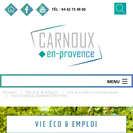
TÉL : 04 42 73 49 00
MENU
Accueil
Vie éco & emploi
Les activités économiques
CARNOUX
ASSISTANCE ADMINISTRATIVE
MAIRIE & SERVICES
SANTÉ & SOCIAL
VIE ÉCO & EMPLOI
VIE ÉCO & EMPLOI