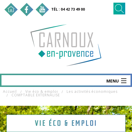
TÉL : 04 42 73 49 00
MENU
Accueil
Vie éco & emploi
Les activités économiques
CARNOUX
COMPTABLE EXTERNALISE
MAIRIE & SERVICES
SANTÉ & SOCIAL
VIE ÉCO & EMPLOI
VIE ÉCO & EMPLOI