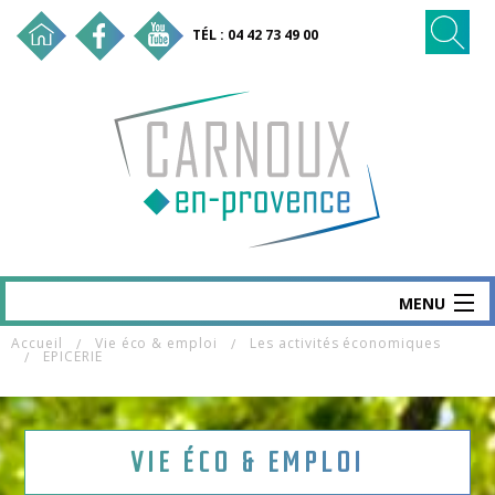
TÉL : 04 42 73 49 00
MENU
Accueil
Vie éco & emploi
Les activités économiques
CARNOUX
EPICERIE
MAIRIE & SERVICES
SANTÉ & SOCIAL
VIE ÉCO & EMPLOI
VIE ÉCO & EMPLOI