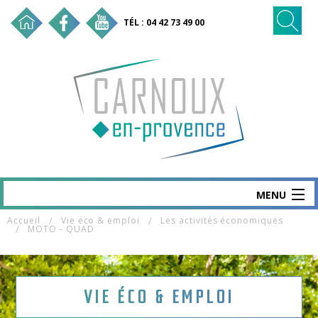
TÉL : 04 42 73 49 00
MENU
Accueil
Vie éco & emploi
Les activités économiques
CARNOUX
MOTO - QUAD
MAIRIE & SERVICES
SANTÉ & SOCIAL
VIE ÉCO & EMPLOI
VIE ÉCO & EMPLOI