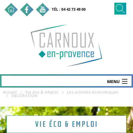
TÉL : 04 42 73 49 00
MENU
Accueil
Vie éco & emploi
Les activités économiques
CARNOUX
DECORATION
MAIRIE & SERVICES
SANTÉ & SOCIAL
VIE ÉCO & EMPLOI
VIE ÉCO & EMPLOI