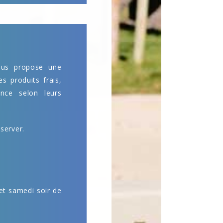
ous propose une
es produits frais,
nce selon leurs
server.
et samedi soir de