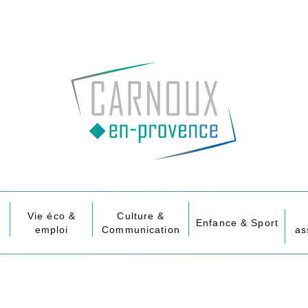
Vie éco &
Culture &
Enfance & Sport
emploi
Communication
as