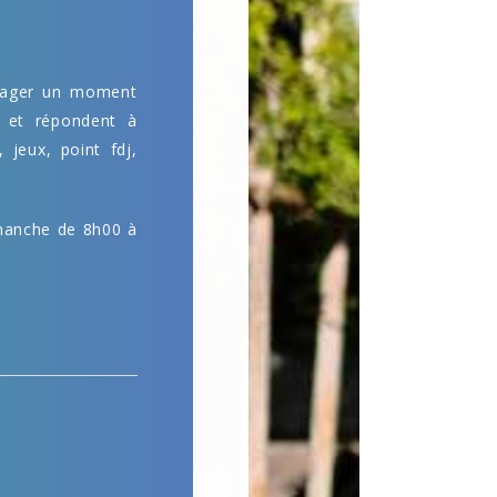
artager un moment
, et répondent à
 jeux, point fdj,
imanche de 8h00 à