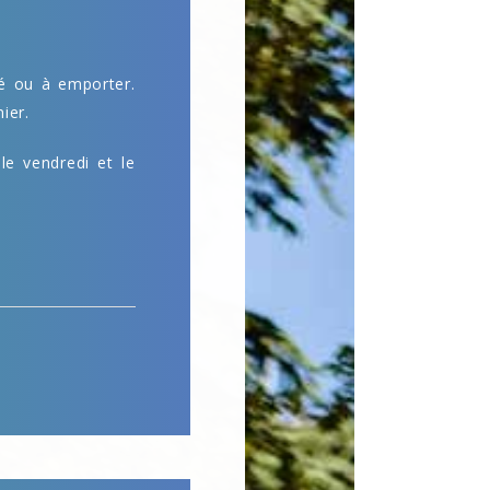
ré ou à emporter.
ier.
le vendredi et le