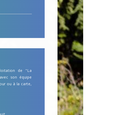
oitation de "La
 avec son équipe
our ou à la carte,
uit