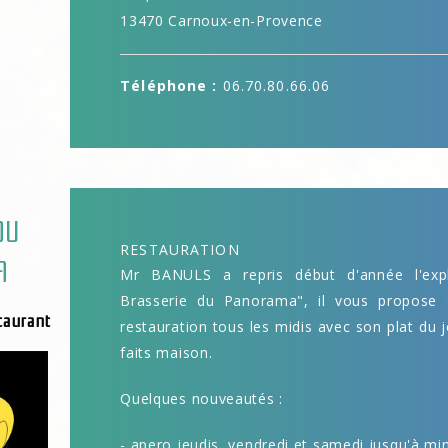
13470 Carnoux-en-Provence
Téléphone :
06.70.80.66.06
DU
RESTAURATION
A
Mr BANULS a repris début d'année l'expl
Brasserie du Panorama", il vous propose
taurant
restauration tous les midis avec son plat du j
faits maison.
Quelques nouveautés :
- apero jeudis, vendredi et samedi jusqu'à min