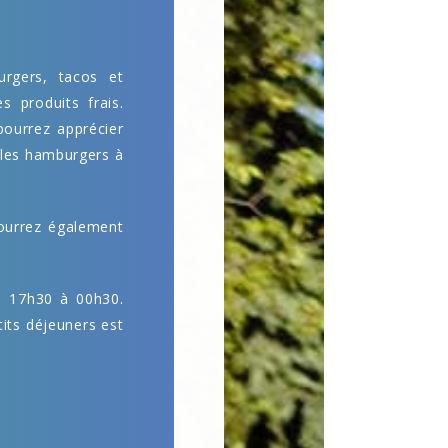
rgers, tacos et
s produits frais.
pourrez apprécier
 les hamburgers à
pourrez également
e 17h30 à 00h30.
its déjeuners est