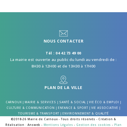
NOUS CONTACTER
Tél : 04 42 73 49 00
La mairie est ouverte au public du lundi au vendredi de :
8H30 à 12H00 et de 13H30 à 17H00
PLAN DE LA VILLE
CARNOUX
|
MAIRIE & SERVICES
|
SANTÉ & SOCIAL
|
VIE ÉCO & EMPLOI
|
CULTURE & COMMUNICATION
|
ENFANCE & SPORT
|
VIE ASSOCIATIVE
|
TOURISME & TRANSPORT
|
ENVIRONNEMENT & QUALITÉ
©2018-26 Mairie de Carnoux - Tous droits réservés - Création &
Réalisation : Answeb -
Mentions Légales
-
Gestion des cookies
-
Plan