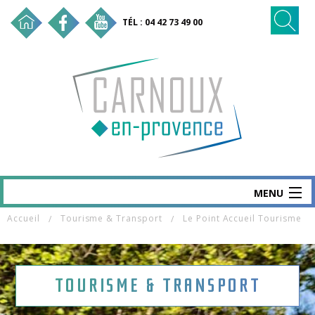
TÉL : 04 42 73 49 00
MENU
Accueil
Tourisme & Transport
Le Point Accueil Tourisme
CARNOUX
MAIRIE & SERVICES
SANTÉ & SOCIAL
TOURISME & TRANSPORT
VIE ÉCO & EMPLOI