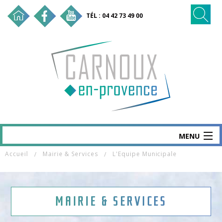
TÉL : 04 42 73 49 00
MENU
Accueil
Mairie & Services
L'Equipe Municipale
CARNOUX
MAIRIE & SERVICES
SANTÉ & SOCIAL
MAIRIE & SERVICES
VIE ÉCO & EMPLOI