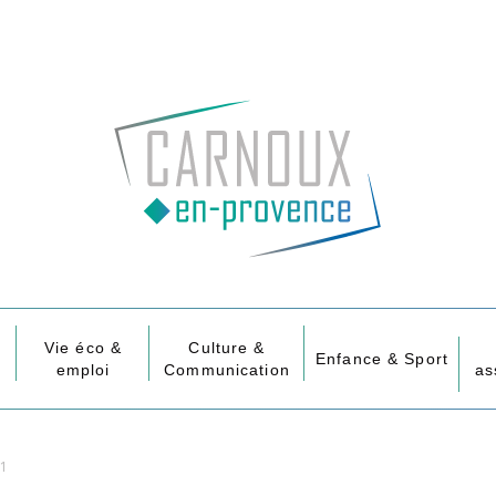
Vie éco &
Culture &
Enfance & Sport
emploi
Communication
as
01