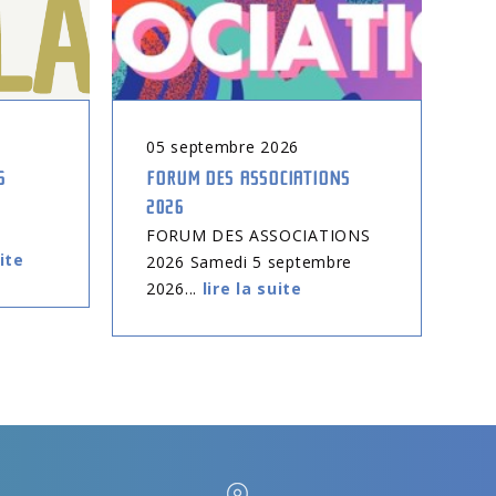
05
septembre
2026
0
6
FORUM DES ASSOCIATIONS
CO
2026
EN
tr
FORUM DES ASSOCIATIONS
uite
2026 Samedi 5 septembre
2026...
lire la suite