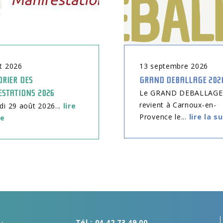
t
2026
13
septembre
2026
RIER DES
GRAND DEBALLAGE 202
ESTATIONS 2026
Le GRAND DEBALLAGE
revient à Carnoux-en-
 29 août 2026...
lire
Provence le...
lire la s
te
Tél : 04 42 73 49 00