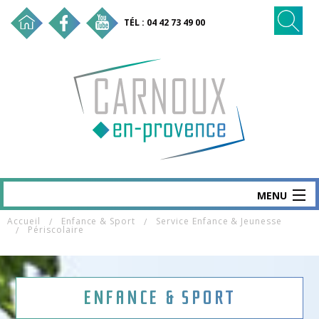
TÉL : 04 42 73 49 00
MENU
Accueil
Enfance & Sport
Service Enfance & Jeunesse
CARNOUX
Périscolaire
MAIRIE & SERVICES
SANTÉ & SOCIAL
ENFANCE & SPORT
VIE ÉCO & EMPLOI