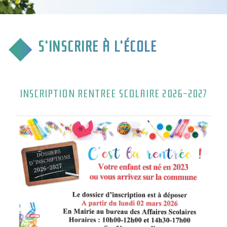
CULTURE & COMMUNICATION
ENFANCE & SPORT
S'INSCRIRE À L'ÉCOLE
VIE ASSOCIATIVE
TOURISME & TRANSPORT
INSCRIPTION RENTREE SCOLAIRE 2026-2027
ENVIRONNEMENT & QUALITÉ