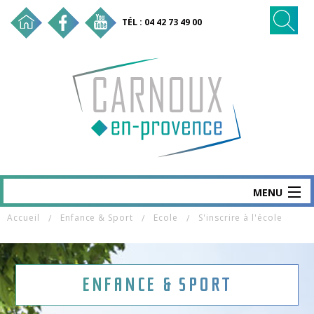
TÉL : 04 42 73 49 00
MENU
Accueil
Enfance & Sport
Ecole
S'inscrire à l'école
CARNOUX
MAIRIE & SERVICES
SANTÉ & SOCIAL
ENFANCE & SPORT
VIE ÉCO & EMPLOI