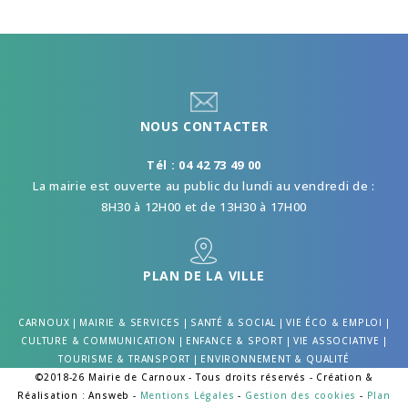
NOUS CONTACTER
Tél : 04 42 73 49 00
La mairie est ouverte au public du lundi au vendredi de :
8H30 à 12H00 et de 13H30 à 17H00
PLAN DE LA VILLE
CARNOUX
|
MAIRIE & SERVICES
|
SANTÉ & SOCIAL
|
VIE ÉCO & EMPLOI
|
CULTURE & COMMUNICATION
|
ENFANCE & SPORT
|
VIE ASSOCIATIVE
|
TOURISME & TRANSPORT
|
ENVIRONNEMENT & QUALITÉ
©2018-26 Mairie de Carnoux - Tous droits réservés - Création &
Réalisation : Answeb -
Mentions Légales
-
Gestion des cookies
-
Plan