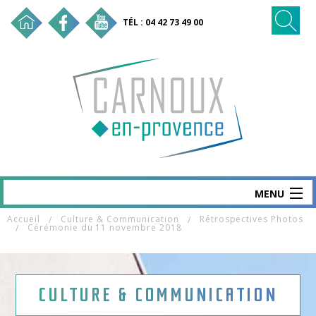
TÉL : 04 42 73 49 00
MENU
Accueil
Culture & Communication
Rétrospectives Photos
CARNOUX
Cérémonie du 11 novembre 2018
MAIRIE & SERVICES
SANTÉ & SOCIAL
CULTURE & COMMUNICATION
VIE ÉCO & EMPLOI