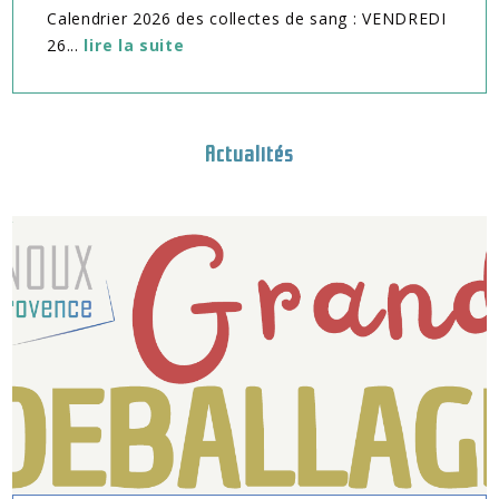
Calendrier 2026 des collectes de sang : VENDREDI
26...
lire la suite
Actualités