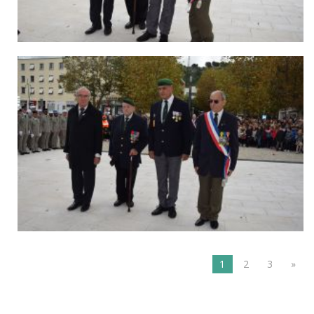
1
2
3
»