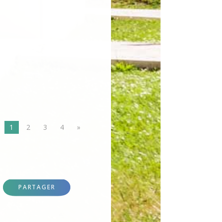
1
2
3
4
»
PARTAGER