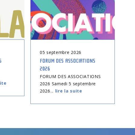
05
septembre
2026
0
6
FORUM DES ASSOCIATIONS
CO
2026
EN
tr
FORUM DES ASSOCIATIONS
uite
2026 Samedi 5 septembre
2026...
lire la suite