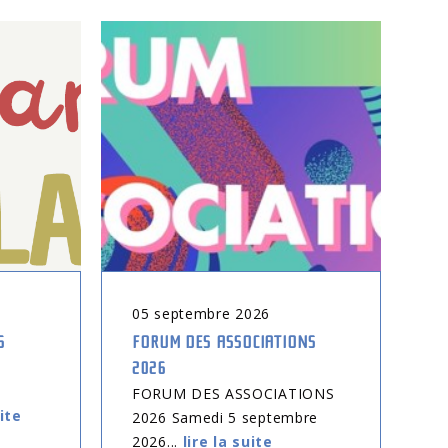
05
septembre
2026
0
6
FORUM DES ASSOCIATIONS
CO
2026
EN
tr
FORUM DES ASSOCIATIONS
uite
2026 Samedi 5 septembre
2026...
lire la suite