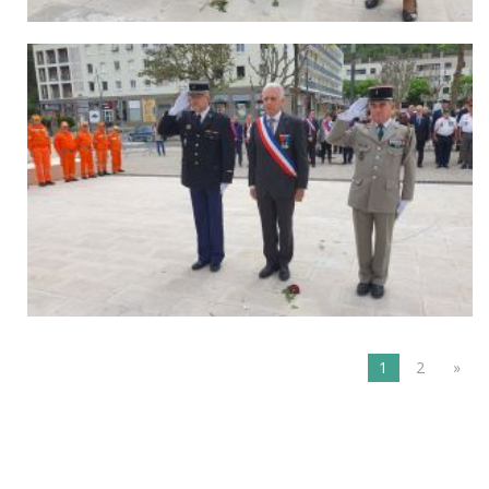
1
2
»