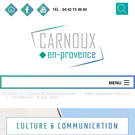
TÉL : 04 42 73 49 00
MENU
Accueil
Culture & Communication
Rétrospectives Photos
CARNOUX
Cérémonie - 8 mai 2022
MAIRIE & SERVICES
SANTÉ & SOCIAL
CULTURE & COMMUNICATION
VIE ÉCO & EMPLOI