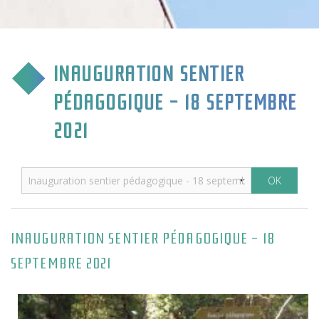
CULTURE & COMMUNICATION
ENFANCE & SPORT
INAUGURATION SENTIER
VIE ASSOCIATIVE
PÉDAGOGIQUE - 18 SEPTEMBRE
TOURISME & TRANSPORT
2021
ENVIRONNEMENT & QUALITÉ
INAUGURATION SENTIER PÉDAGOGIQUE - 18
SEPTEMBRE 2021