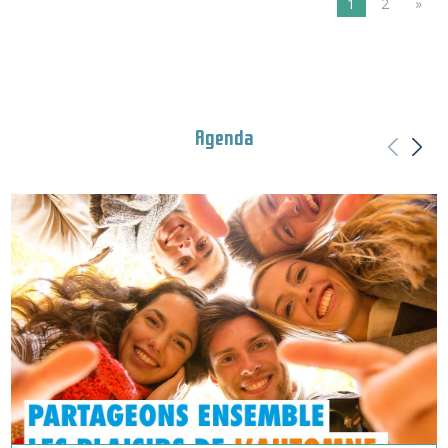
1
2
»
Agenda