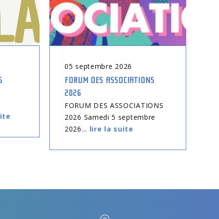
05
septembre
2026
0
6
FORUM DES ASSOCIATIONS
CO
2026
EN
tr
FORUM DES ASSOCIATIONS
uite
2026 Samedi 5 septembre
2026...
lire la suite