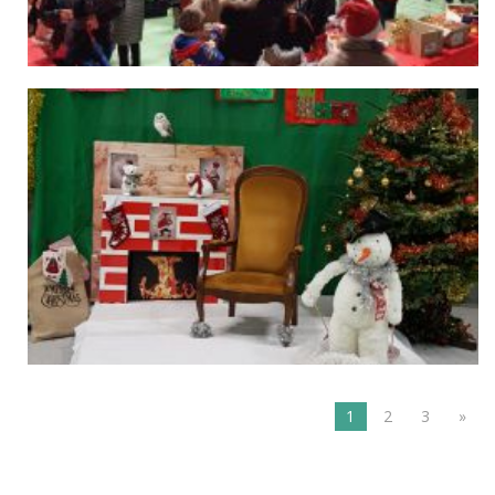
1
2
3
»