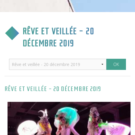
CULTURE & COMMUNICATION
ENFANCE & SPORT
RÊVE ET VEILLÉE - 20
VIE ASSOCIATIVE
DÉCEMBRE 2019
TOURISME & TRANSPORT
ENVIRONNEMENT & QUALITÉ
RÊVE ET VEILLÉE - 20 DÉCEMBRE 2019