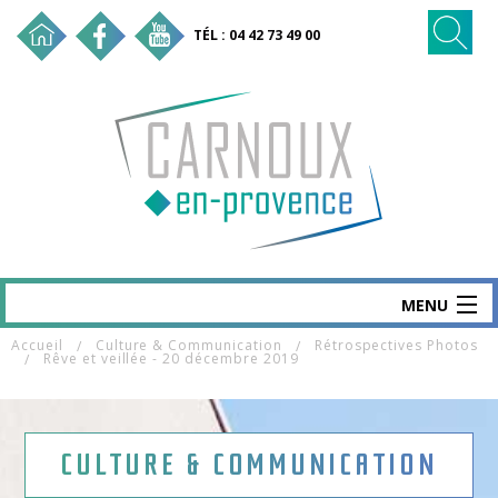
TÉL : 04 42 73 49 00
MENU
Accueil
Culture & Communication
Rétrospectives Photos
CARNOUX
Rêve et veillée - 20 décembre 2019
MAIRIE & SERVICES
SANTÉ & SOCIAL
CULTURE & COMMUNICATION
VIE ÉCO & EMPLOI