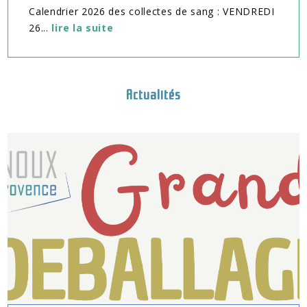
Calendrier 2026 des collectes de sang : VENDREDI
26...
lire la suite
Actualités