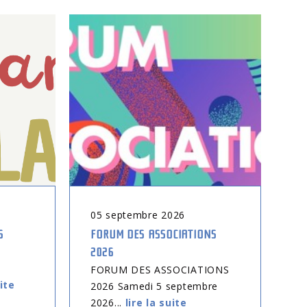
05
septembre
2026
0
6
FORUM DES ASSOCIATIONS
CO
2026
EN
tr
FORUM DES ASSOCIATIONS
uite
2026 Samedi 5 septembre
2026...
lire la suite