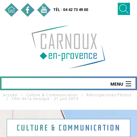
TÉL : 04 42 73 49 00
MENU
Accueil
Culture & Communication
Rétrospectives Photos
CARNOUX
Fête de la musique - 21 juin 2019
MAIRIE & SERVICES
SANTÉ & SOCIAL
CULTURE & COMMUNICATION
VIE ÉCO & EMPLOI