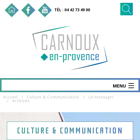
TÉL : 04 42 73 49 00
MENU
Accueil
Culture & Communication
Le messager
CARNOUX
Archives
MAIRIE & SERVICES
SANTÉ & SOCIAL
CULTURE & COMMUNICATION
VIE ÉCO & EMPLOI